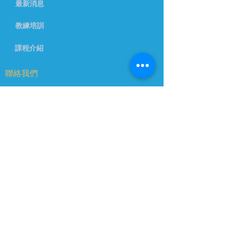
最新消息
教練培訓
課程介紹
聯絡我們
info@ppahk.com.hk
香港九龍尖沙咀漆咸道南87-105號百
利商業中心5樓26-33室
© 2026 中國香港專業匹克球總會 版權所有
私隱政策
使用條款