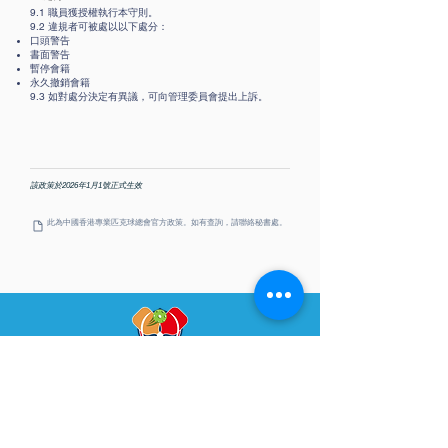
9.1 職員獲授權執行本守則。
9.2 違規者可被處以以下處分：
口頭警告
書面警告
暫停會籍
永久撤銷會籍
9.3 如對處分決定有異議，可向管理委員會提出上訴。
該政策於2026年1月1號正式生效
此為中國香港專業匹克球總會官方政策。如有查詢，請聯絡秘書處。
PPAHK
​中國香港專業匹克球總會