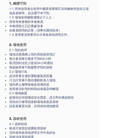
1. 總體守則
1.1 所有使用者在使用中國香港專業匹克球總會所提供之場
地及器材時，必須遵守本守則。
1.2 場地使用權限僅限以下人士：
持有有效會籍的本會會員
本會課程之已註冊參加者
由會員陪同的訪客（須事先獲得批准）
1.3 使用者須按要求出示有效身份證明文件。
2. 場地使用
2.1 預約程序
場地須透過網上預約系統提前預訂
每位會員每日最多可預約2小時
取消預約須至少提前24小時通知
無故缺席者可能被暫停預約資格
2.2 場地行為
必須穿著合適的運動服裝及鞋履
只允許穿著不脫色運動鞋進入場地
場內禁止攜帶食物及玻璃容器
使用者須於預約時段結束後及時離場
2.3 場地維護
如發現任何損壞或安全隱患，請立即向職員報告
切勿自行修理或改動場地表面及器材
請妥善棄置垃圾，共同保持場地整潔
3. 器材使用
3.1 器材租借
會員可按指定收費租用器材
須存放有效身份證明文件作為按金
器材須按原狀歸還