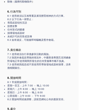
動物（服務性動物除外
）
6. 行為守則
6.1 使用者須以互相尊重及展現體育精神的方式行事。
6.2 以下行為一律禁止：
辱罵或冒犯性言語
肢體攻擊
任何形式的騷擾
損壞場地或器材
未經許可的兜售或宣傳
6.3 如有違反，可能被即時驅離及暫停會籍。
7. 責任條款
7.1 使用者須自行承擔參與活動的風險。
7.2 除因本會疏忽導致的情況外，中國香港專業匹克球總會
對場地正常使用期間所發生的任何受傷事件概不負責。
7.3 使用者因疏忽或不當使用而導致場地或器材損壞，須承
擔相關責任。
8. 開放時間
8.1 常規開放時間：
星期一至五：上午 7:00 － 晚上 10:00
星期六：上午 8:00 － 晚上 10:00
星期日：上午 8:00 － 晚上 8:00
公眾假期：上午 9:00 － 下午 6:00
8.2 開放時間或會調整，請留意網站公布的最新安排。
9. 處分