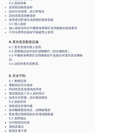
3.2 器材保養
使用前請檢查器材
如有任何損壞，請立即報告
請勿改裝或拆解器材
使用者須對遺失或損壞的器材負責
3.3 個人器材
個人器材須符合中國香港專業匹克球總會的規格要求
不符合標準的器材可能被禁止使用
4. 更衣室及配套設施
4.1 更衣室僅供個人使用。
4.2 貴重物品請存放於儲物櫃內（請自備鎖具）。
4.3 中國香港專業匹克球總會恕不負責任何遺失或失竊物
品。
4.4 請保持更衣室整潔。
5. 安全守則
5.1 整體意識
運動前請充分熱身
時刻留意其他場地使用者
遵從職員及工作人員的指示
如有任何受傷，請向職員報告
5.2 急救安排
急救箱設於接待處
如有醫療緊急情況，請聯絡職員
緊急電話號碼張貼於各場地顯眼處
5.3 違禁物品
任何類型的武器
酒精及毒品
吸煙及電子煙