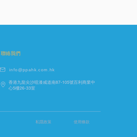
聯絡我們
info@ppahk.com.hk
香港九龍尖沙咀漆咸道南87-105號百利商業中
心5樓26-33室
私隱政策
使用條款