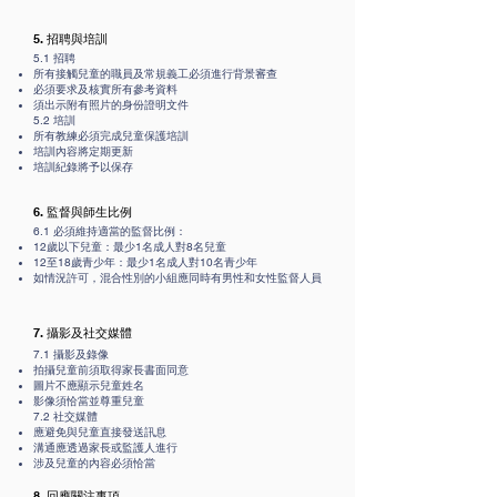
5. 招聘與培訓
5.1 招聘
所有接觸兒童的職員及常規義工必須進行背景審查
必須要求及核實所有參考資料
須出示附有照片的身份證明文件
5.2 培訓
所有教練必須完成兒童保護培訓
培訓內容將定期更新
培訓紀錄將予以保存
6. 監督與師生比例
6.1 必須維持適當的監督比例：
12歲以下兒童：最少1名成人對8名兒童
12至18歲青少年：最少1名成人對10名青少年
如情況許可，混合性別的小組應同時有男性和女性監督人員
7. 攝影及社交媒體
7.1 攝影及錄像
拍攝兒童前須取得家長書面同意
圖片不應顯示兒童姓名
影像須恰當並尊重兒童
7.2 社交媒體
應避免與兒童直接發送訊息
溝通應透過家長或監護人進行
涉及兒童的內容必須恰當
8. 回應關注事項