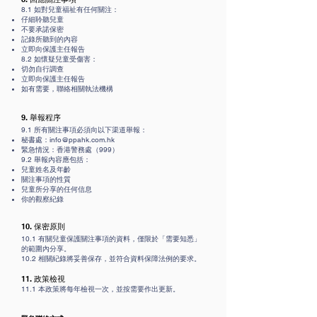
8.1 如對兒童福祉有任何關注：
仔細聆聽兒童
不要承諾保密
記錄所聽到的內容
立即向保護主任報告
8.2 如懷疑兒童受傷害：
切勿自行調查
立即向保護主任報告
如有需要，聯絡相關執法機構
9. 舉報程序
9.1 所有關注事項必須向以下渠道舉報：
秘書處：
info@ppahk.com.hk
緊急情況：香港警務處（999）
9.2 舉報內容應包括：
兒童姓名及年齡
關注事項的性質
兒童所分享的任何信息
你的觀察紀錄
10. 保密原則
10.1 有關兒童保護關注事項的資料，僅限於「需要知悉」
的範圍內分享。
10.2 相關紀錄將妥善保存，並符合資料保障法例的要求。
11. 政策檢視
11.1 本政策將每年檢視一次，並按需要作出更新。