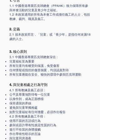
1. 引言
1.1 中國香港專業匹克球總會（PPAHK）致力保障所有參
與本會活動的兒童及青少年之福祉。
1.2 本政策適用於所有為本會工作或擔任義工的人士，包括
教練、裁判、職員及義工。
2. 定義
2.1 就本政策而言，「兒童」或「青少年」是指任何未滿18
歲的人士。
3. 核心原則
3.1 中國香港專業匹克球總會深信：
兒童福祉至為重要
所有兒童均有權受到保護，免受傷害
任何懷疑或指控的傷害個案，均須認真對待
所有兒童應能在安全、愉快的環境中參與匹克球運動
4. 與兒童相處之行為守則
4.1 所有教練及義工必須：
公平及尊重地對待每一位兒童
以身作則，成為正面榜樣
保持適當的界線
避免與兒童單獨相處
如對兒童福祉有任何擔憂，必須作出報告
4.2 所有教練及義工不得：
使用不當的言語或行為
參與或容許帶有性挑逗性質的行為
進行不恰當的身體接觸
作出帶有性暗示的言論
與兒童同房過夜