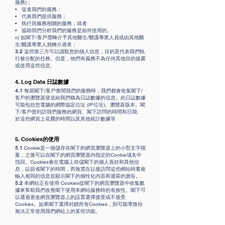
服務)；
• 促進我們的服務；
• 代表我們提供服務；
• 執行與服務相關的服務；或者
• 協助我們分析我們的服務是如何使用的。
c) 如閣下/客戶需轉介予其他醫生/醫護專業人員或由其他醫
生/醫護專業人員轉介過來；
3.2
這些第三方可以讀取您的個人信息，目的是代表我們執
行被分配的任務。但是，他們有義務不為任何其他目的披露
或使用這些信息。
4. Log Data
日誌數據
4.1
每當閣下/客戶查閱我們的服務時，我們都會收集閣下/
客戶的瀏覽器發送給我們稱為日誌數據的信息。此日誌數據
可能包括您電腦的網際協定位址 (IP位址)、瀏覽器版本、閣
下/客戶曾到訪我們服務的網頁、閣下訪問的時間和日期、
於這些網頁上花費的時間以及其他統計數據等
5. Cookies
的使用
5.1
Cookie是一個儲存在閣下的網頁瀏覽器上的小型文字檔
案，之後可以在閣下的網頁瀏覽器内指定的Cookie域名中
找回。Cookies會在電腦上存儲閣下的個人喜好和其他信
息，以節省閣下的時間，而無需在以後訪問這些網站時重複
輸入相同的信息並顯示閣下的個性化內容和適當的廣告。
5.2
本網站正在使用 Cookies從閣下的網頁瀏覽器中收集數
據來幫助我們改善閣下使用本網站服務時的有效性。閣下可
以通過更改網頁瀏覽器上的設置選擇接受或不接受
Cookies。如果閣下選擇封鎖所有Cookies，則可能導致你
無法正常使用我們網站上的某些功能。