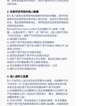
務。除本私隱政策中所述外，我們不會與任何人共享及使用
您的信息。
2.
收集和使用您的個人數據
2.1
為了讓您在使用我們的服務時有更好的體驗，我們可能
會要求您向我們提供某些個人身份信息，包括但不限於您的
姓名、電話號碼和聯絡地址。我們收集的信息將用於聯絡您
或識別您的身份。
2.2
由尚Virtus Care Limited 及其相關公司 (統稱『本集
團』) 收集的客戶 (『閣下』或『閣下的』) 個人資料可用於
下列任何目的，或閣下不時同意的任何其他目的：
a) 確認閣下的身份
b) 向閣下/客戶提供適當之醫療及/或有關服務；
c) 處理賬單及閣下/客戶及/或閣下/客戶的僱主/保險公司 (如
適用) 的付款；
d) 向閣下/客戶追討任何拖欠賬款；
e) 處理及跟進閣下/客戶作出的查詢/投訴；
f) 向閣下/客戶不時更新本公司之業務﹑產品及活動之資料/
推廣本公司所屬集團公司之服務/或產品；
g) 符合根據任何適用法例作出披露的規定；以及
h) 履行任何與此有關的目的。
3.
個人資料之披露
3.1
凡為符合上述任何目的而需要作出披露，本集團即可向
下列任何一方 (不論在香港境內或境外) 披露以原本或印刷
本形式及/或以電子形式所持有關於閣下/客戶的資料：
a) 本集團經營之任何醫療中心及於有關醫療中心向閣下/客
戶提供服務之員工 (包括但不限於護士﹑醫生﹑藥劑師及其
他醫護專業人員)；
b) 任何代理商﹑承包商或第三方服務供應商，若本集團就
向閣下/客戶提供服務需要彼等之服務 (如診斷﹑化驗或技術