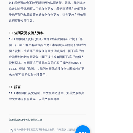
9.1
我們可能會不時更新我們的私隱政策。因此，我們建議
您定期查看此網頁以了解任何更改。我們將通過在此網頁上
發佈更新的私隱政策來通知您任何更改。這些更改在發佈到
此網頁後立即生效。
10.
查閱及更改個人資料
10.1
根據個人資料 (私隱) 條例 (香港法例第486章) (「條
例」)，閣下/客戶有權查詢及更正本集團持有的閣下/客戶的
個人資料，或選擇不接收任何直接促銷資料。閣下/客戶的
查詢權利包括有權索取由閣下提供或有關閣下/客戶的個人
資料副本。有關要求可致電本公司的客戶服務熱線8201
8833。根據『條例』，我們有權就處理任何查閱資料的要
求向閣下/客戶收取合理費用。
11.
語言
11.1
本聲明以英文編製，中文版本乃譯本。如英文版本與
中文版本有任何歧異，以英文版本為準。
該政策於2026年4月1號正式生效
此為中國香港專業匹克球總會官方政策。如有查詢，請聯絡秘書處。