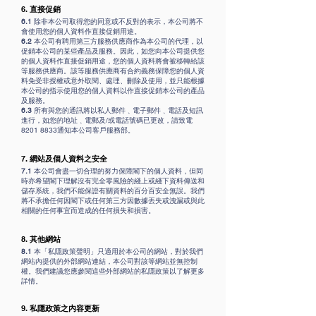
6.
直接促銷
6.1
除非本公司取得您的同意或不反對的表示，本公司將不
會使用您的個人資料作直接促銷用途。
6.2
本公司有聘用第三方服務供應商作為本公司的代理，以
促銷本公司的某些產品及服務。因此，如您向本公司提供您
的個人資料作直接促銷用途，您的個人資料將會被移轉給該
等服務供應商。該等服務供應商有合約義務保障您的個人資
料免受非授權或意外取閱、處理、刪除及使用，並只能根據
本公司的指示使用您的個人資料以作直接促銷本公司的產品
及服務。
6.3
所有與您的通訊將以私人郵件﹑電子郵件﹑電話及短訊
進行，如您的地址﹑電郵及/或電話號碼已更改，請致電
8201 8833通知本公司客戶服務部。
7.
網站及個人資料之安全
7.1
本公司會盡一切合理的努力保障閣下的個人資料，但同
時亦希望閣下理解沒有完全零風險的綫上或綫下資料傳送和
儲存系統，我們不能保證有關資料的百分百安全無誤。我們
將不承擔任何因閣下或任何第三方因數據丟失或洩漏或與此
相關的任何事宜而造成的任何損失和損害。
8.
其他網站
8.1
本「私隱政策聲明」只適用於本公司的網站，對於我們
網站內提供的外部網站連結，本公司對該等網站並無控制
權。我們建議您應參閱這些外部網站的私隱政策以了解更多
詳情。
9.
私隱政策之内容更新