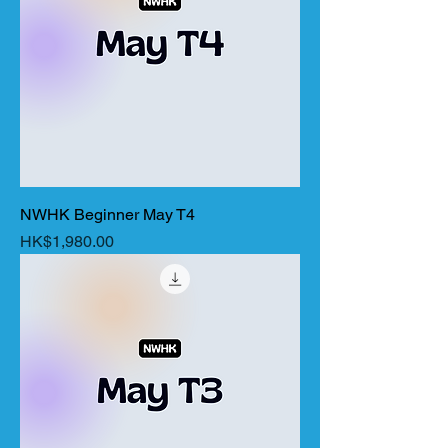
NWHK Beginner May T4
價格
HK$1,980.00