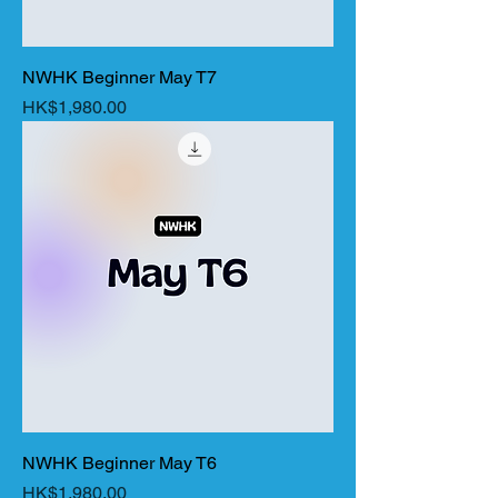
NWHK Beginner May T7
價格
HK$1,980.00
NWHK Beginner May T6
價格
HK$1,980.00