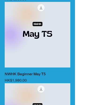
NWHK Beginner May T5
價格
HK$1,980.00