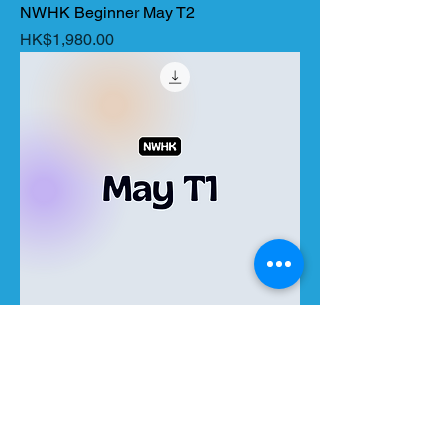
NWHK Beginner May T2
價格
HK$1,980.00
NWHK Beginner May T1
價格
HK$1,980.00