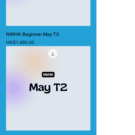
NWHK Beginner May T3
價格
HK$1,980.00