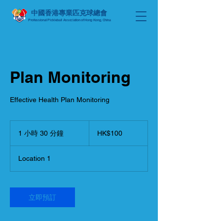
中國香港專業匹克球總會
Professional Pickleball Association
of Hong Kong, China
Plan Monitoring
Effective Health Plan Monitoring
100
港
1 小時 30 分鐘
1
HK$100
元
小
3
Location 1
0
分
鐘
立即預訂