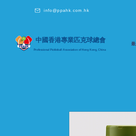
info@ppahk.com.hk
中國香港專業匹克球總會
最
Professional Pickleball Association
of Hong Kong, China